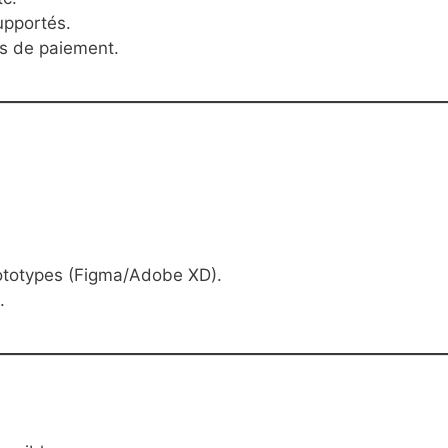
upportés.
ls de paiement.
ototypes (Figma/Adobe XD).
.