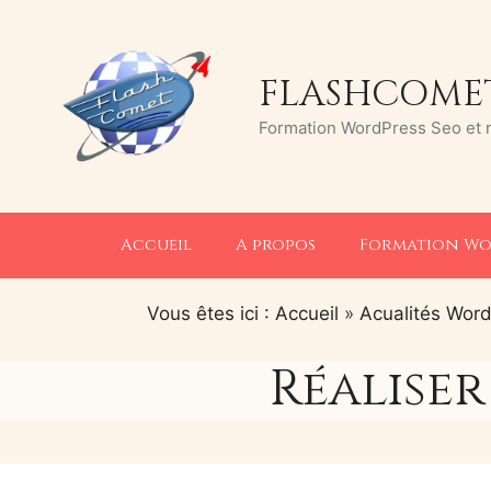
Aller
au
contenu
FLASHCOMET
Formation WordPress Seo et ré
Accueil
A propos
Formation Wo
Vous êtes ici : Accueil
»
Acualités Wor
Réaliser