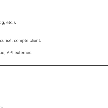
g, etc.).
curisé, compte client.
e, API externes.
tc.