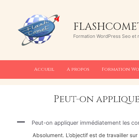
Aller
au
contenu
FLASHCOMET
Formation WordPress Seo et ré
Accueil
A propos
Formation Wo
Peut-on appliqu
A
Peut-on appliquer immédiatement les co
Absolument. L’objectif est de travailler sur