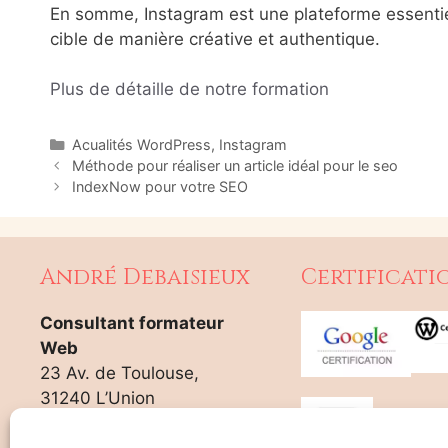
En somme, Instagram est une plateforme essentiell
cible de manière créative et authentique.
Plus de détaille de notre formation
Catégories
Acualités WordPress
,
Instagram
Méthode pour réaliser un article idéal pour le seo
IndexNow pour votre SEO
André Debaisieux
Certificati
Consultant formateur
Web
23 Av. de Toulouse,
31240 L’Union
06.30.00.91.44