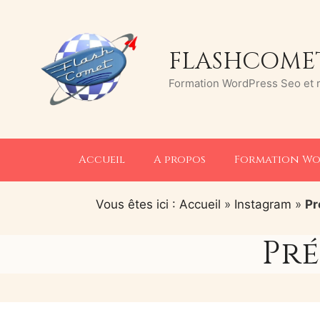
Aller
au
contenu
FLASHCOMET
Formation WordPress Seo et ré
Accueil
A propos
Formation Wo
Vous êtes ici : Accueil
»
Instagram
»
Pr
Pré